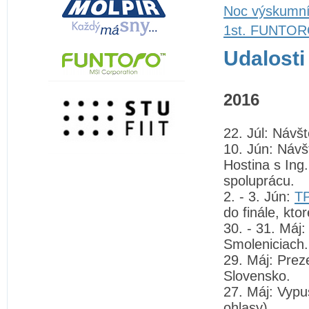
Noc výskumn
1st. FUNTORO
Udalosti
2016
22. Júl: Návšt
10. Jún: Návšt
Hostina s Ing
spoluprácu.
2. - 3. Jún:
T
do finále, kto
30. - 31. Máj
Smoleniciach.
29. Máj: Prez
Slovensko.
27. Máj: Vypu
ohlasy).