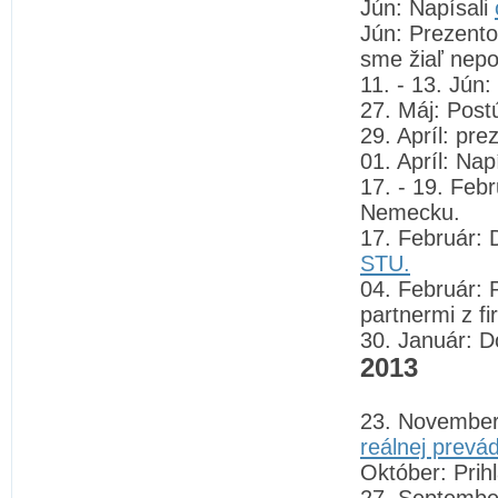
Jún: Napísali
Jún: Prezento
sme žiaľ nepos
11. - 13. Jún
27. Máj: Post
29. Apríl: pr
01. Apríl: Nap
17. - 19. Feb
Nemecku.
17. Február: 
STU.
04. Február: 
partnermi z fi
30. Január: Do
2013
23. November:
reálnej prevá
Október: Prih