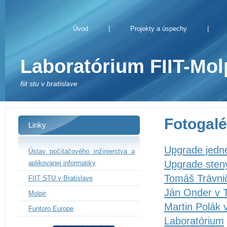
Úvod
|
Projekty a úspechy
|
Laboratórium FIIT-Mol
fiit stu v bratislave
Fotogalé
Linky
Upgrade jedn
Ústav počítačového inžinierstva a
Upgrade sten
aplikovanej informatiky
Tomáš Trávni
FIIT STU v Bratislave
Ján Onder v T
Molpir
Martin Polák 
Funtoro Europe
Laboratórium