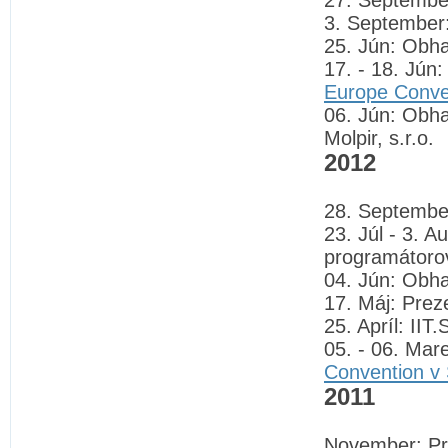
27. Septembe
3. September
25. Jún: Obha
17. - 18. Jún
Europe Conve
06. Jún: Obha
Molpir, s.r.o.
2012
28. Septembe
23. Júl - 3.
programátorov
04. Jún: Obha
17. Máj: Preze
25. Apríl: II
05. - 06. Mar
Convention v 
2011
November: Prv