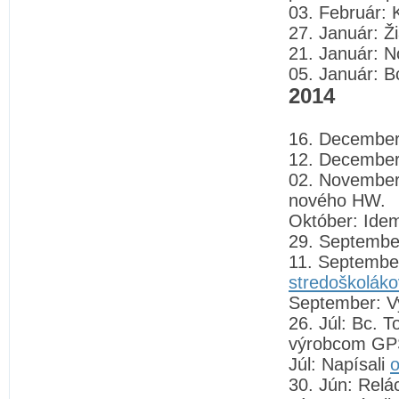
03. Február: 
27. Január: Ži
21. Január: N
05. Január: B
2014
16. December
12. December:
02. November:
nového HW.
Október: Ide
29. Septembe
11. Septembe
stredoškoláko
September: Vy
26. Júl: Bc. 
výrobcom GPS
Júl: Napísali
o
30. Jún: Rel