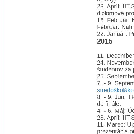
28. Apríl: II
diplomové pro
16. Február: N
Február: Nahr
22. Január: P
2015
11. December
24. November: 
študentov za 
25. Septembe
7. - 9. Septe
stredoškoláko
8. - 9. Jún: 
do finále.
4. - 6. Máj: 
23. Apríl: IIT
11. Marec: U
prezentácia p