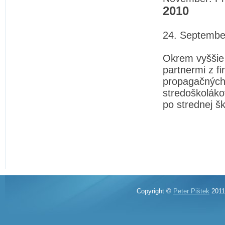
2010
24. Septembe
Okrem vyššie 
partnermi z f
propagačných 
stredoškoláko
po strednej šk
Copyright ©
Peter Pištek
2011